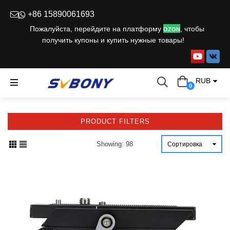
+86 15890061693
Пожалуйста, перейдите на платформу
, чтобы
OZ
ON
получить купоны и купить нужные товары!
YouTube
Vim
RUB
0
PRODUCT FILTERS
Showing: 98